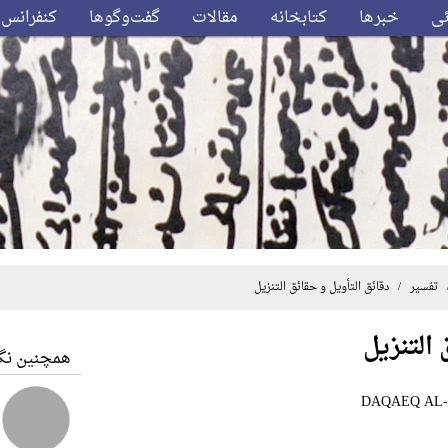
ئی
خبرها
کتابخانه
مقالات
گفت‌وگوها
کنفرانس‌
تفسیر
/ دقائق التأویل و حقائق التنزیل
 التنزیل
همچنین نگا
DAQAEQ AL-