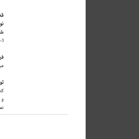
قط
نو
شا
-3
فر
میراث 
تو
کتاب
و
نما