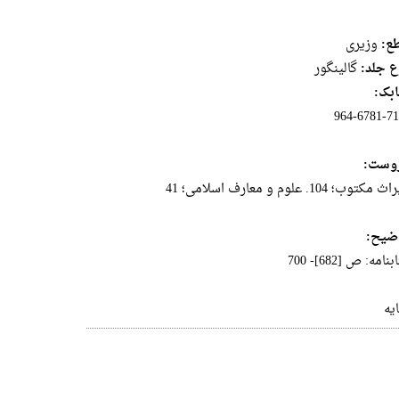
ع:
وزيرى
ع جلد:
گالینگور
بک:
964-6781-71
وست:
مکتوب؛ 104. علوم و معارف اسلامی؛ 41
ضیح:
نامه: ص [682]- 700
یه