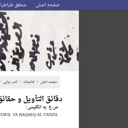
صفحه اصلی
محقق طباطبا
صفحه اصلی
/ کتابخانه /
کتب چاپی
/
دقائق التأویل و حقائق
ص.ع. به انگلیسی:
TAVIL VA HAQAEQ AL-TANZIL