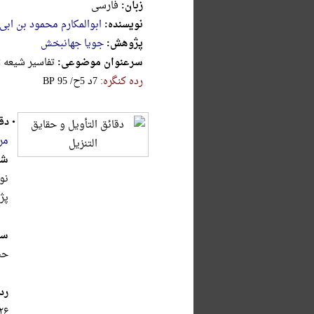
زبان:
فارسی
نویسنده:
ابوالمکارم محمود بن ابی
پژوهش:
جویا جهانبخش
سرعنوان موضوعی:
تفاسیر شیعه > قرن 7ق.، تفاسیر کلامی > قرن 7ق.
رده کنگره:
‎B‎P‎ ‎9‎5‎ ‎/‎ح‎5‎ ‎د‎7
•
دق
مر
شر
نو
پژ
سر
حس
رد
۲۶