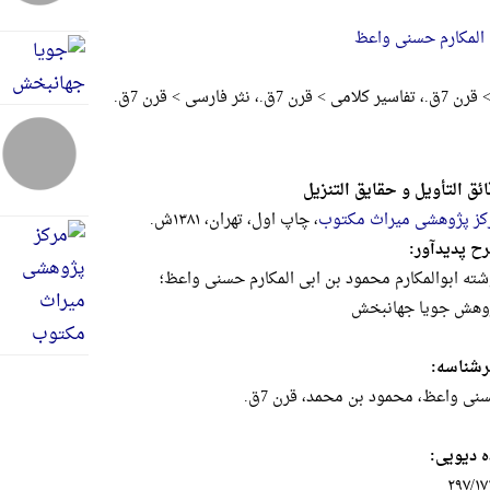
 المکارم حسنی واعظ
، نثر فارسی > قرن 7ق.
ائق التأویل و حقایق التنزیل
کز پژوهشی میراث مکتوب
، چاپ اول، تهران، ۱۳۸۱ش.
ح پدیدآور:
شته ابوالمکارم محمود بن ابی المکارم حسنی واعظ؛
وهش جویا جهانبخش
شناسه:
نی واعظ، محمود بن محمد، قرن 7ق.
ه دیویی:
۲۹۷/۱۷