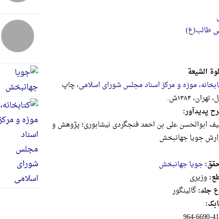
بی طالب(ع)
وة الشیعة
ابخانه، موزه و مرکز اسناد مجلس شورای اسلامی
، چاپ
 تهران، ۱۳۸۴ش.
ح پدیدآور:
لیف ابوالحسن علی بن احمد فنجگردی نیشابوری؛ پژوهش و
ارش جویا جهانبخش
قق:
جویا جهانبخش
ع:
وزيرى
ع جلد:
گالینگور
بک:
‎964-6690-41