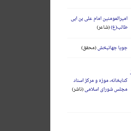
امیرالمومنین امام علی بن ابی
طالب(ع)
(شاعر)
جویا جهانبخش
(محقق)
کتابخانه، موزه و مرکز اسناد
مجلس شورای اسلامی
(ناشر)