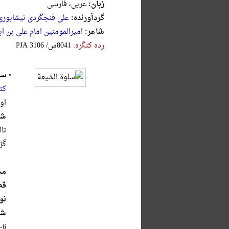
زبان:
عربی، فارسی
گردآورنده:
علی فنجگردی نیشابوری
شاعر:
امیرالمومنین امام علی بن ا
رده کنگره:
‎P‎J‎A‎ ‎3‎1‎0‎6‎ ‎/‎س‎8‎0‎4‎1
•
سل
کت
اول،
شر
تا
گز
مح
قط
نو
شا
-6