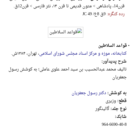
قرن14، پادشاهی > م‍ت‍ون‌ ق‍دی‍م‍‍ی‌ ت‍‍ا ق‍رن‌ ۱۴، نثر فارسی > قرن12ق.
رده کنگره:
‎J‎C‎ ‎4‎9‎ ‎/‎ع‎8‎ ‎ق‎9
•
قواعد السلاطین
کتابخانه، موزه و مرکز اسناد مجلس شورای اسلامی
، تهران، ۱۳۸۴ش.
شرح پدیدآور:
تالیف محمد عبدالحسیب بن سید احمد علوی عاملی؛ به کوشش رسول
جعفریان
به کوشش:
دکتر رسول جعفریان
قطع:
وزيرى
نوع جلد:
گالینگور
شابک:
‎964-6690-40-8