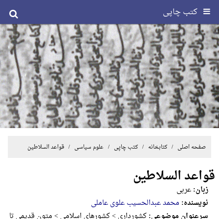
کتب چاپی
صفحه اصلی
/ کتابخانه /
کتب چاپی
/
علوم سیاسی
/ قواعد السلاطین
قواعد السلاطین
زبان:
عربی
نویسنده:
محمد عبدالحسیب علوی عاملی
سرعنوان موضوعی:
کشورداری > کشورهای اسلامی > متون قدیمی تا