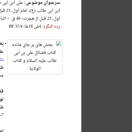
سرعنوان موضوعی:
اول، 23 قبل از هجرت- 40 ق. > اثبات خلافت، غدیر خم
رده کنگره:
‎B‎P‎ ‎3‎7‎/‎4‎ ‎/‎ط‎1‎8‎ ‎ش‎4
•
بخ
عل
دل
شر
مح
قط
نو
شا
-7
اه