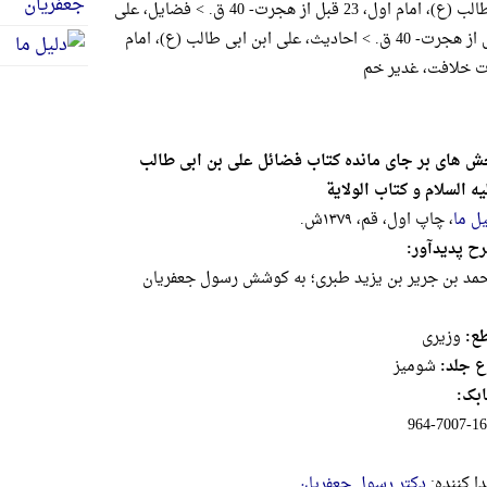
علی ابن ابی طالب (ع)، ‌امام اول، 23 قبل از هجرت- 40 ق. > فضایل، علی
ابن ابی طالب (ع)، ‌امام اول، 23 قبل از هجرت- 40 ق. > احادیث، علی ابن ابی طالب (ع)، ‌امام
ش های بر جای مانده کتاب فضائل علی بن ابی طالب
یه السلام و کتاب الولایة
یل ما
، چاپ اول، قم، ۱۳۷۹ش.
ح پدیدآور:
مد بن جریر بن یزید طبری؛ به کوشش رسول جعفریان
ع:
وزيرى
ع جلد:
شومیز
بک:
964-7007-16
دا کننده:
دکتر رسول جعفریان