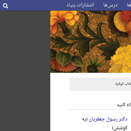
ها
درس‌ها
انتشارات بنیاد
اب الولایة
ه کنید
دکتر رسول جعفریان
(به
کوشش)