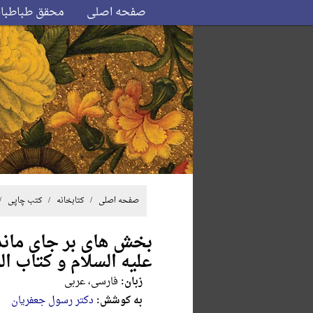
صفحه اصلی
محقق طباطبا
صفحه اصلی
/ کتابخانه /
کتب چاپی
/
بخش های بر جای ماند
علیه السلام و کتاب الو
زبان:
فارسی، عربی
به کوشش:
دکتر رسول جعفریان