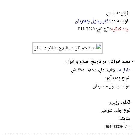
زبان:
فارسی
نویسنده:
دکتر رسول جعفریان
رده کنگره:
‎P‎J‎A‎ ‎2‎5‎2‎0‎ ‎/‎ق‎6‎ ‎ج‎7
•
قصه خوانان در تاریخ اسلام و ایران
دلیل ما
، چاپ اول، مشهد، ۱۳۷۸ش.
شرح پدیدآور:
مولف رسول جعفریان
قطع:
وزيرى
نوع جلد:
شومیز
شابک:
‎964-90336-7-x‬