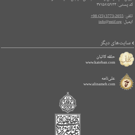
کد پستی: ۳۷۱۵۸۱۵۹۳۴
تلفن:
+98 (25) 3773-2055
ایمیل:
info@mtif.org
سایت‌های دیگر
حلقه کاتبان
www.kateban.com
علی‌نامه
www.alinameh.com