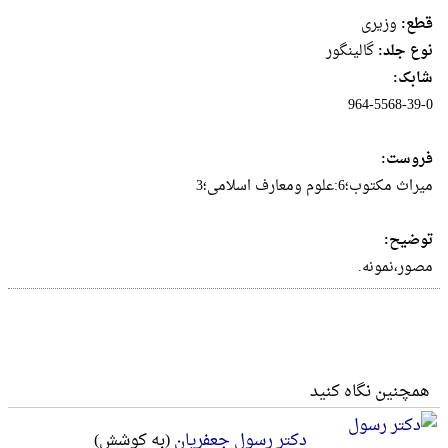
قطع:
وزيرى
نوع جلد:
گالینگور
شابک:
964-5568-39-0
فروست:
میراث مکتوب؛6:علوم ومعارف اسلامی؛3
توضیح:
مصور،نمونه.
همچنین نگاه کنید
دکتر رسول جعفریان
(به کوشش)