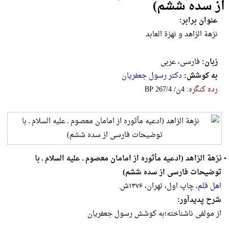
از سده ششم)
عنوان برابر:
نزهة الزاهد و نهزة العابد
زبان:
فارسی، عربی
به کوشش:
دکتر رسول جعفریان
رده کنگره:
‎B‎P‎ ‎2‎6‎7‎/‎4‎ ‎/‎ن‎4
•
نزهة الزاهد (ادعیه مأثوره از امامان معصوم ـ علیه السلام ـ با
توضیحات فارسی از سده ششم)
اهل قلم
، چاپ اول، تهران، ۱۳۷۶ش.
شرح پدیدآور:
از مولفی ناشناخته؛به کوشش رسول جعفریان