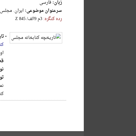
زبان:
فارسی
سرعنوان موضوعی:
ایران. مجلس ش
رده کنگره:
‎Z‎ ‎8‎4‎5‎ ‎/‎الف‎9‎ ‎م‎3
•
تا
کت
اول،
قط
نو
تو
نمو
کتابنام