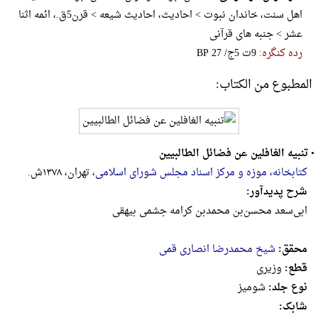
اهل سنت، خاندان نبوت > احادیث، احادیث شیعه > قرن5ق.، ائمه اثنا
عشر > جنبه های قرآنی
رده کنگره:
‎B‎‎‎P‎‎‎ ‎2‎7‎ ‎/‎ج‎5‎ ‎ت‎9
المطبوع من الكتاب:
•
تنبیه الغافلین عن فضائل الطالبیین
کتابخانه، موزه و مرکز اسناد مجلس شورای اسلامی
، تهران، ۱۳۷۸ش.
شرح پدیدآور:
ابی‌سعد محسن‌بن‌ محمدبن‌ کر‌امه‌ جشمی‌ بیهقی‌
محقق:
شیخ محمدرضا انصاری قمی
قطع:
وزيرى
نوع جلد:
شومیز
شابک: