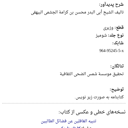
شرح پدیدآور:
تالیف الشیخ أبی البدر محسن بن کرامة الجشمی البیهقی
قطع:
وزيرى
نوع جلد:
شومیز
شابک:
‎964-95245-5-x‬
تنالگان:
تحقیق موسسة شمس الضحی الثقافیة
توضیح:
کتابنامه به صورت زیر نویس.
نسخه‌های خطی و عکسی از کتاب:
تنبیه الغافلین عن فضائل الطالبین