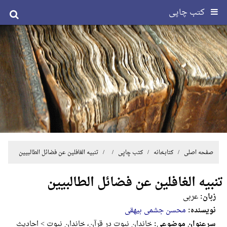
کتب چاپی
صفحه اصلی
/ کتابخانه /
کتب چاپی
/ / تنبیه الغافلین عن فضائل الطالبیین
تنبیه الغافلین عن فضائل الطالبیین
زبان:
عربی
نویسنده:
محسن جشمی بیهقی
سرعنوان موضوعی:
خاندان نبوت در قرآن، خاندان نبوت > احادیث