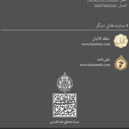
تلفن:
+98 (25) 3773-2055
ایمیل:
info@mtif.org
سایت‌های دیگر
حلقه کاتبان
www.kateban.com
علی‌نامه
www.alinameh.com