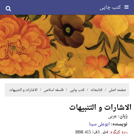
کتب چاپی
صفحه اصلی
/ کتابخانه /
کتب چاپی
/
فلسفه اسلامی
/ الاشارات و التنبیهات
الاشارات و التنبیهات
زبان:
عربی
نویسنده:
ابوعلی سینا
رده کنگره:
‎B‎B‎R‎ ‎4‎1‎5‎ ‎/‎ف‎3‎ ‎ش‎4