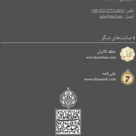
تلفن:
+98 (25) 3773-2055
ایمیل:
info@mtif.org
سایت‌های دیگر
حلقه کاتبان
www.kateban.com
علی‌نامه
www.alinameh.com