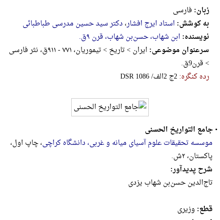
زبان:
فارسی
به کوشش:
استاد ایرج افشار
،
دکتر سید حسین مدرسی طباطبائی
نویسنده:
ابن شهاب، حسن‌بن‌ شهاب‌، قرن‌ ۹ق‌.
سرعنوان موضوعی:
ایران > تاریخ > تیموریان، ۷۷۱ - ۹۱۱ق‌، نثر فارسی
> قرن9ق.
رده کنگره:
‎D‎‎‎S‎‎‎R‎‎‎ ‎1‎0‎8‎6‎ ‎/‎الف‎2‎ ‎ج‎2
•
جامع التواریخ الحسنی
موسسه تحقیقات‌ ‌علوم‌ ‌آسیا‌ی‌ میانه‌ و ‌غربی‌، د‌انشگاه‌ کر‌اچی‌
، چاپ اول،
پاکستان، ۲ش.
شرح پدیدآور:
تاج‌‌الدین‌ حسن‌بن‌ شهاب‌ یزد‌ی‌
قطع:
وزيرى