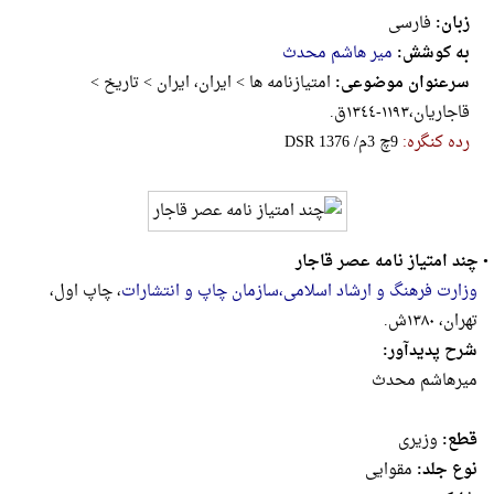
زبان:
فارسی
به کوشش:
میر هاشم محدث
سرعنوان موضوعی:
امتیازنامه ها > ایران، ایران > تاریخ >
قاجاریان،١١٩٣-١٣٤٤ق.
رده کنگره:
‎D‎‎‎S‎‎‎R‎ ‎1‎3‎7‎6‎ ‎/‎م‎3‎ ‎چ‎9
•
چند امتیاز نامه عصر قاجار
وزارت فرهنگ و ارشاد اسلامی،سازمان چاپ و انتشارات
، چاپ اول،
تهران، ۱۳۸۰ش.
شرح پدیدآور:
میر‌هاشم‌ محدث‌
قطع:
وزيرى
نوع جلد:
مقوایی