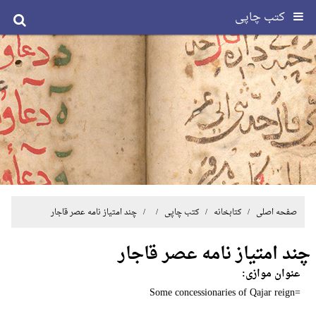
کتب چاپی
صفحه اصلی
/ کتابخانه /
کتب چاپی
/ / چند امتیاز نامه عصر قاجار
چند امتیاز نامه عصر قاجار
عنوان موازی:
=Some concessionaries of Qajar reign