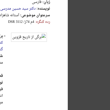
زبان:
فارسی
نویسنده:
دکتر سید حسین مدرسی 
سرعنوان موضوعی:
آستانه شاهزاده 
رده کنگره:
‎D‎‎‎S‎‎‎R‎ ‎3‎1‎1‎2‎ ‎/‎ز‎7‎4‎ ‎م‎4‎
•
بر
کت
گن
شر
مد
قط
نو
فر
‌ان
مر‌