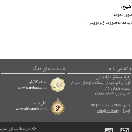
ضیح:
ور, نمونه‌.
ابنامه‌ به‌صورت‌ زیرنویس‌.
تماس با ما
سایت‌های دیگر
بنیاد محقق طباطبایی
حلقه کاتبان
ایران، قم، میدان رسالت، ابتدای خیابان
www.kateban.com
سمیه، شماره ۱۵.
کد پستی: ۳۷۱۵۸۱۵۹۳۴
علی‌نامه
تلفن:
+98 (25) 3773-2055
www.alinameh.com
ایمیل:
info@mtif.org
نشر مطالب این سایت 