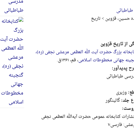
طباطبائی
ح‍س‍ی‍ن‌، ق‍زوی‍ن‌ > تاریخ
گی از تاریخ قزوین
ابخانه بزرگ حضرت آیت الله العظمی مرعشی نجفی (ره)،
جینه جهانی مخطوطات اسلامی
، قم، ۱۳۶۱ق.
ح پدیدآور:
رسی‌ طباطبائی‌
ع:
وزيرى
ع جلد:
گالینگور
وست:
تشار‌ات‌ کتابخانه‌ ‌عمومی‌ حضرت‌ ‌آیه‌‌الله‌ ‌العظمی‌ نجفی‌
عشی‌: فارسی‌؛۱