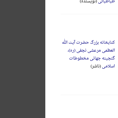
طباطبائی
(نویسنده)
کتابخانه بزرگ حضرت آیت الله
العظمی مرعشی نجفی (ره)،
گنجینه جهانی مخطوطات
اسلامی
(ناشر)