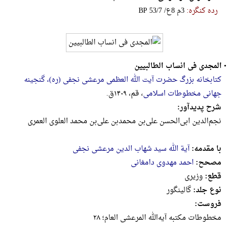
رده کنگره:
‎B‎‎‎P‎ ‎5‎3‎/‎7‎ ‎/‎ع‎8‎ ‎م‎3
•
المجدی فی انساب الطالبیین
کتابخانه بزرگ حضرت آیت الله العظمی مرعشی نجفی (ره)، گنجینه
جهانی مخطوطات اسلامی
، قم، ۱۴۰۹ق.
شرح پدیدآور:
نجم‌‌الدین‌ ‌ابی‌‌الحسن‌ ‌علی‌بن‌ محمدبن‌ ‌علی‌بن‌ محمد ‌العلو‌ی‌ ‌العمر‌ی‌
با مقدمه:
آیة الله سید شهاب الدین مرعشی نجفی
مصحح:
احمد مهدوی دامغانی
قطع:
وزيرى
نوع جلد:
گالینگور
فروست:
مخطوطات‌ مکتبه‌ ‌آیه‌‌الله‌ ‌المر‌عشی‌ ‌العام‌؛ ۲۸