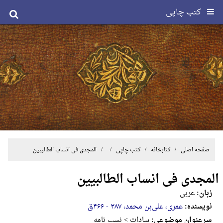
کتب چاپی
صفحه اصلی
/ کتابخانه /
کتب چاپی
/ / المجدی فی انساب الطالبیین
المجدی فی انساب الطالبیین
زبان:
عربی
نویسنده:
عمری، ‌علی‌بن‌ محمد، ۳۸۷ - ۴۶۶ق‌
سرعنوان موضوعی:
سادات > نسب نامه