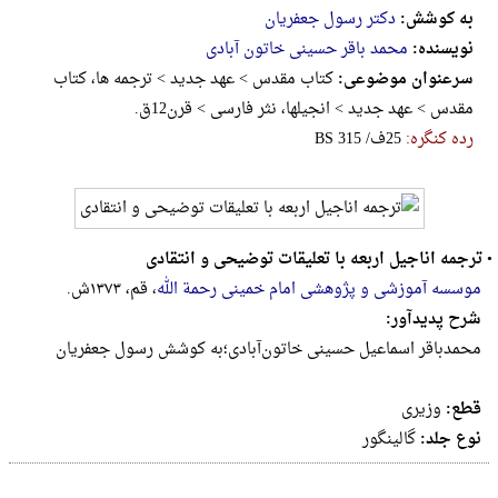
به کوشش:
دکتر رسول جعفریان
نویسنده:
محمد باقر حسینی خاتون آبادی
سرعنوان موضوعی:
کتاب مقدس > عهد جدید > ترجمه ها، کتاب
مقدس > عهد جدید > انجیلها، نثر فارسی > قرن12ق.
رده کنگره:
‎B‎‎‎S‎ ‎3‎1‎5‎ ‎/‎ف‎2‎5
•
ترجمه اناجیل اربعه با تعلیقات توضیحی و انتقادی
موسسه آموزشی و پژوهشی امام خمینی رحمة الله
، قم، ۱۳۷۳ش.
شرح پدیدآور:
محمدباقر ‌اسما‌عیل‌ حسینی‌ خاتون‌‌آباد‌ی‌؛به کوشش رسول جعفریان
قطع:
وزيرى
نوع جلد:
گالینگور