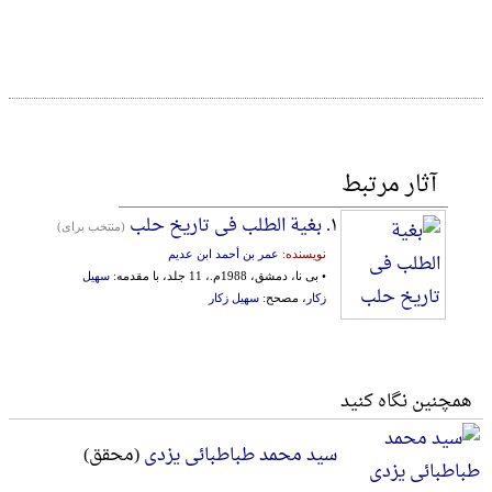
آثار مرتبط
۱.
بغیة الطلب فی تاریخ حلب
(منتخب برای)
نویسنده:
عمر بن أحمد ابن عدیم
• بی نا، دمشق، 1988م.، 11 جلد، با مقدمه:
سهیل
زکار
، مصحح:
سهیل زکار
همچنین نگاه کنید
سید محمد طباطبائی یزدی
(محقق)