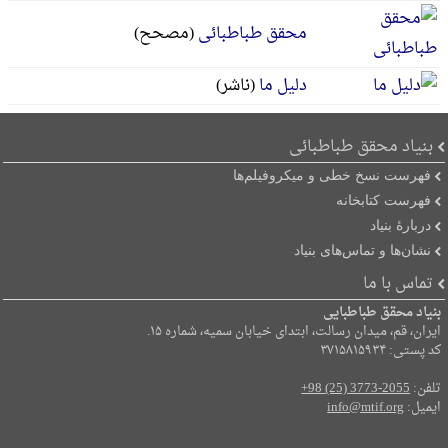
محقق طباطبائی
(مصحح)
دلیل ما
(ناشر)
بنیاد محقق طباطبائی
فهرست نسخ خطی و میکروفیلم‌ها
فهرست کتابخانه
دربارۀ بنیاد
نشان‌ها و تماس‌های بنیاد
تماس با ما
بنیاد محقق طباطبایی
ایران، قم، میدان رسالت، ابتدای خیابان سمیه، شماره ۱۵.
کد پستی: ۳۷۱۵۸۱۵۹۳۴
تلفن:
+98 (25) 3773-2055
ایمیل:
info@mtif.org