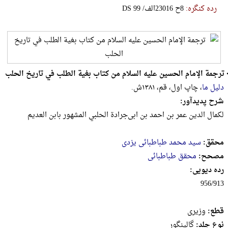
رده کنگره:
‎D‎‎‎S‎‎‎ ‎9‎9‎ ‎/‎الف‎2‎3‎0‎1‎6‎ ‎ح‎8
ترجمة الإمام الحسین علیه السلام من کتاب بغیة الطلب في تاریخ الحلب
دلیل ما
، چاپ اول، قم، ۱۳۸۱ش.
شرح پدیدآور:
لکمال‌ ‌الدین‌ ‌عمر بن‌ ‌احمد بن‌ ‌ابی‌جر‌ادة ‌الحلبي ‌المشهور بابن العدیم
محقق:
سید محمد طباطبائی یزدی
مصحح:
محقق طباطبائی
رده دیویی:
956/913
قطع:
وزيرى
نوع جلد:
گالینگور