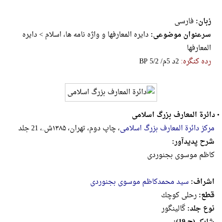
زبان:
فارسی
سرعنوان موضوعی:
دایره المعارفها و واژه نامه ها، اسلام > دایره
المعارفها
رده کنگره:
‎B‎P‎ ‎5‎/‎2‎ ‎/‎م‎5‎ ‎د‎2
•
دائرة ‌المعارف بزرگ اسلامی
مرکز دائرة المعارف بزرگ اسلامی
، چاپ دوم، تهران، ۱۳۸۵ش.، 21 جلد
شرح پدیدآور:
کاظم موسوی بجنوردی‎
اشراف:
سید محمدکاظم موسوی بجنوردی
قطع:
رحلى كوچك
نوع جلد:
گالینگور