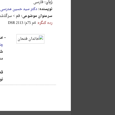
زبان:
فارسی
نویسنده:
دکتر سید حسین مدرسی 
سرعنوان موضوعی:
قم > سرگذشتن
رده کنگره:
‎D‎S‎R‎ ‎2‎1‎1‎3‎ ‎/‎م‎7‎5‎ ‎م‎4‎
•
خا
چا
شر
مد
قط
نو