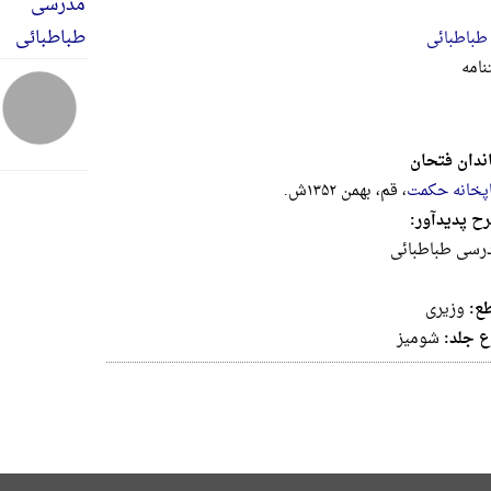
طباطبائی
امه
ندان فتحان
پخانه حکمت
، قم، بهمن ۱۳۵۲ش.
ح پدیدآور:
رسی طباطبائی
ع:
وزيرى
ع جلد:
شومیز