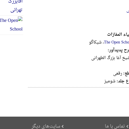
ی
اء المفازات
The Open Scho
، شیکاگو
ح پدیدآور:
شیخ آغا بزرگ الطهرانی
ع:
رقعى
ع جلد:
شومیز
تماس با ما
سایت‌های دیگر