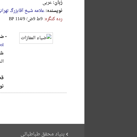
زبان:
عربی
نویسنده:
علامه شیخ آقابزرگ تهران
رده کنگره:
‎B‎P‎ ‎1‎1‎4‎/‎9‎ ‎/‎ض‎9‎ ‎ط‎9
•
ضی
ol
شر
ال
قط
نو
بنیاد محقق طباطبائی