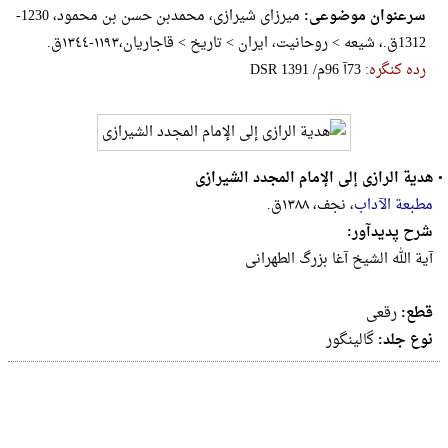
سرعنوان موضوعی:
میرزای شیرازی، م‍ح‍م‍دب‍ن‌ ح‍س‍ن‌ ب‍ن‌ م‍ح‍مود، 1230-
1312ق.، شیعه > روحانیت، ایران > تاریخ > قاجاریان،١١٩٣-١٣٤٤ق.
رده کنگره:
‎D‎S‎R‎ ‎1‎3‎9‎1‎ ‎/‎م‎9‎6‎ ‎آ‎7‎3‎
•
هدیة الرازی إلی الإمام المجدد الشیرازی
مطبعة الآداب
، نجف، ۱۳۸۸ق.
شرح پدیدآور:
آیة الله الشیخ آغا بزرگ الطهرانی
قطع:
رقعى
نوع جلد:
گالینگور