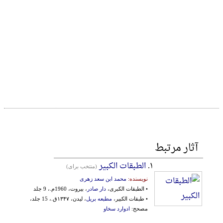
آثار مرتبط
۱.
الطبقات الکبیر
(منتخب برای)
نویسنده:
محمد ابن سعد زهری
• الطبقات الکبری،
دار صادر
، بیروت، 1960م.، 9 جلد
• طبقات الکبیر،
مطبعه بریل
، لیدن، ۱۳۴۷ق.، 15 جلد،
مصحح:
ادوارد سخاو