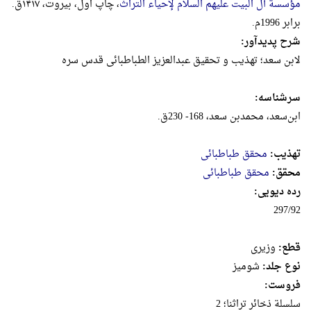
مؤسسة آل البیت علیهم السلام لإحیاء التراث
، چاپ اول، بیروت، ۱۴۱۷ق.
برابر 1996م.
شرح پدیدآور:
لابن سعد؛ تهذیب و تحقیق عبدالعزیز الطباطبائی قدس سره
سرشناسه:
ابن‌سعد، محمدبن‌ سعد، 168- 230ق.
تهذیب:
محقق طباطبائی
محقق:
محقق طباطبائی
رده دیویی:
297/92
قطع:
وزيرى
نوع جلد:
شومیز
فروست:
سلسلة ذخائر تراثنا؛ 2