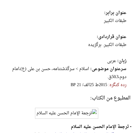
عنوان برابر:
طبقات الکبیر
عنوان قراردادی:
طبقات الکبیر. برگزیده
زبان:
عربی
سرعنوان موضوعی:
اسلام > سرگذشتنامه، حسن بن علی (ع)،امام
دوم،3ـ50ق.
رده کنگره:
‎B‎P‎ ‎2‎1‎ ‎/‎الف‎2‎5‎ ‎ط‎2‎0‎1‎5
المطبوع من الكتاب:
•
ترجمة الإمام الحسن علیه السلام