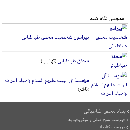
همچنین نگاه کنید
پیرامون شخصیت محقق طباطبائی
محقق طباطبائی
(تهذیب)
مؤسسة آل البیت علیهم السلام لإحیاء التراث
(ناشر)
بنیاد محقق طباطبائی
فهرست نسخ خطی و میکروفیلم‌ها
فهرست کتابخانه