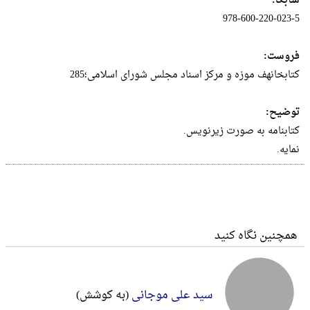
شابک:
978-600-220-023-5
فروست:
کتابخانهف موزه و مرکز اسناد مجلس شورای اسلامی؛285
توضیح:
کتابنامه به صورت زیرنویس.
نمایه.
همچنین نگاه کنید
سید علی موجانی
(به کوشش)