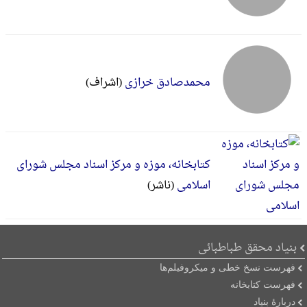
محمدصادق خرازی
(اشراف)
کتابخانه، موزه و مرکز اسناد مجلس شورای
اسلامی
(ناشر)
بنیاد محقق طباطبائی
فهرست نسخ خطی و میکروفیلم‌ها
فهرست کتابخانه
دربارۀ بنیاد