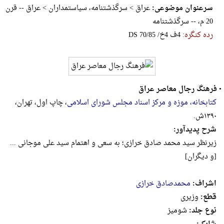
سرعنوان موضوعی:
عراق > سرگذشتنامه، سیاستمداران > عراق -- قرن
20 م، -- سرگذشتنامه
رده کنگره:
‎D‎S‎ ‎7‎0‎/‎8‎5‎ ‎/‎خ‎4‎ ‎ف‎4
•
فرهنگ رجال معاصر عراق
کتابخانه، موزه و مرکز اسناد مجلس شورای اسلامی
، چاپ اول، تهران،
۱۳۹۰ش.
شرح پدیدآور:
زیرنظر سید محمد صادق خرازی؛ به سعی و اهتمام سید علی موجانی ...
[و دیگران]
اشراف:
محمدصادق خرازی
قطع:
وزيرى
نوع جلد:
شومیز