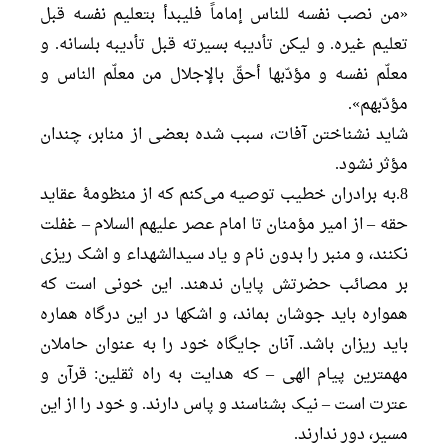
«من نصب نفسه للناس إماماً فلیبدأ بتعلیم نفسه قبل
تعلیم غیره. و لیکن تأدیبه بسیرته قبل تأدیبه بلسانه. و
معلّم نفسه و مؤدّبها أحقّ بالإجلال من معلّم الناس و
مؤدّبهم».
شاید نشناختن آفات، سبب شده بعضی از منابر، چندان
مؤثر نشود.
8.به برادران خطیب توصیه می‌کنم که از منظومۀ عقاید
حقه – از امیر مؤمنان تا امام عصر علیهم السلام – غفلت
نکنند، و منبر را بدون نام و یاد سیدالشهداء و اشک ریزی
بر مصائب حضرتش پایان ندهند. این خونی است که
همواره باید جوشان بماند، و اشکها در این درگاه هماره
باید ریزان باشد. آنان جایگاه خود را به عنوان حاملان
مهمترین پیام الهی – که هدایت به راه ثقلین: قرآن و
عترت است – نیک بشناسند و پاس دارند. و خود را از این
مسیر، دور ندارند.