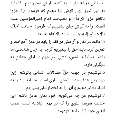
تبلیغاتی در اختیار دارند که ما از آن محرومیم. لذا باید
به این اندرز الهی گوش فرا دهیم که فرمود: «إذا مرّوا
باللغو مرّوا کراماً». و نصیحت امام امیرالمؤمنین علیه
السلام را به گوش جان بشنویم که فرمود: «عاتب أخاک
بالإحسان إلیه، و اردد شرّه بالإنعام علیه».
5.امانت در نقل و آرامش در نقد را باید در عمل آموخت و
تمرین کرد. باید حق را بپذیریم گرچه به زیان شخصی ما
باشد. تسلّط بر نفس، نقشی بس مهم در ادای حقایق به
دیگران دارد.
6.کوشیدم در جهت حلّ مشکلات انسانی بکوشم. زیرا
مهمترین هدف منبر، انسان سازی است. ما باید راه را به
افراد نشان دهیم و آنها را به اختیارشان بسپاریم.
7.کوشیدم هر چه می‌گویم، خود بدان عامل باشم. این
حدیث شربف علوی را که در نهج البلاغه است، نصب
العین خود قرار دادم. فرمود: