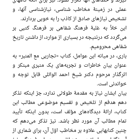
گیرند و خطاهای آنها تکرار نشود. نیز برای آنکه گامهای
عملی در زمینۀ مخاطب شناسی، نیازشناسی آنها، و
تشخیص نیازهای صادق از کاذب را به خوبی بردارند.
این خلأ به غلبۀ فرهنگ شفاهی بر فرهنگ کتبی بر
می‌گردد که درنتیجه در بسیاری از موارد، از داشتن تاریخ
شفاهی محرومیم.
باری، در میانه این عوامل، کتاب «تجاربی مع المنبر» به
عنوان بیان خاطرات و تجربه‌های یک منبری مبتکر و
اثرگذار مرحوم دکتر شیخ احمد الوائلی قابل توجه و
خواندنی است.
بیان ایشان نیاز به مقدمۀ طولانی ندارد، جز اینکه تذکر
دهم هدفم از تلخیص و تقسیم موضوعی مطالب این
کتاب، ارائۀ دیدگاه‌های مؤلف است، بدون اینکه تأیید
تمام مطالب آن مورد نظر باشد. نیز تذکر می‌دهم که
چنین کتابهایی علاوه بر مخاطب اوّل آن، برای شماری از