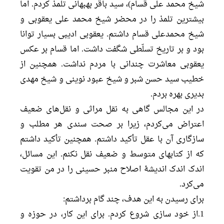
شیخ محمد علی قسام)، سید باقر بهبهانی تلمذ کردم. اما
بیشترین تلمذ را در محضر شیخ محمد علی یعقوبی و
شیخ محمدعلی قسام داشتم. یعقوبی ادیبی بسیار توانا
بود و بر تاریخ تسلّطی شگفت داشت. اما قسام بر عکس
یعقوبی معاشرت چندانی با مردم نداشت. همچنین از
خطیب سید حسن شبر و شیخ عبود نوینی و شیخ مهدی
بدیری بهره بردم.
در این مجالس گاهی به نقل مراثی و نقل‌های ضعیف
اعتراض می‌کردم، زیرا بر صحت سندی هر مطلب و
سازگاری آن با عقل تأکید داشتم. همچنین تأکید داشتم
که از کتابهای متوسط و ضعیف نقل نکنم. این مسائل،
اندک اندک اندیشۀ اصلاح منبر حسینی را در من تقویت
می‌کرد.
برای رسیدن به این هدف، چند گام برداشتم:
1.از خود سازی شروع کردم. برای این کار، در حوزه و