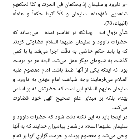
«و داوود و سلیمان إذ یحکمان فی الحرث و کنّا لحکمهم
شاهدین. ففهّمناها سلیمان و کلّاً آتینا حکماً و علماً»
(انبیاء، 78).
شأن نزول آیه – چنانکه در تفاسیر آمده – می‌رساند که
حضرات داوود و سلیمان علیهما السلام قضاوتی کردند
که یا باید حکم خاصّی به دقّت اجرا می‌شد یا با کمی
گذشت به شیوه‌ای دیگر عمل می‌شد. البته هر دو درست
بود، نه اینکه یکی از آنها غلط باشد. امام معصوم علیه
السلام می‌فرماید: وجه شباهت امام مهدی به داوود و
سلیمان علیهم السلام این است که حضرتش نه بر اساس
بیّنه، بلکه بر مبنای علم صحیح الهی خود قضاوت
می‌کند.
در اینجا باید به این نکته دقت شود که حضرات داوود و
سلیمان علیهما السلام در شمار پیامبران خدایند که به آنها
وحی می‌شد و معصوم بودند و حرمت گزاریِ آنها بر تمام