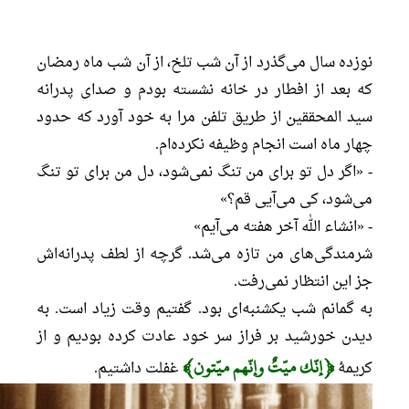
نوزده سال می‌گذرد از آن شب تلخ، از آن شب ماه رمضان
که بعد از افطار در خانه نشسته بودم و صدای پدرانه
سید المحققین از طریق تلفن مرا به خود آورد که حدود
چهار ماه است انجام وظیفه نکرده‌ام.
- «اگر دل تو برای من تنگ نمی‌شود، دل من برای تو تنگ
می‌شود، کی می‌آیی قم؟»
- «انشاء الله آخر هفته می‌آیم»
شرمندگی‌های من تازه می‌شد. گرچه از لطف پدرانه‌اش
جز این انتظار نمی‌رفت.
به گمانم شب یکشنبه‌ای بود. گفتیم وقت زیاد است. به
دیدن خورشید بر فراز سر خود عادت کرده بودیم و از
﴿إنّك میّتٌ وإنّهم میّتون﴾
کریمۀ
غفلت داشتیم.