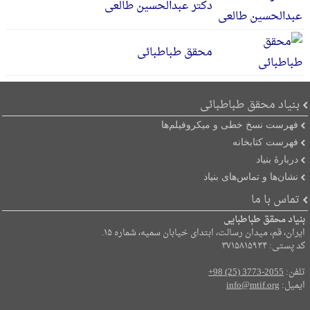
دکتر عبدالحسین طالعی
محقق طباطبائی
بنیاد محقق طباطبائی
فهرست نسخ خطی و میکروفیلم‌ها
فهرست کتابخانه
دربارۀ بنیاد
نشان‌ها و تماس‌های بنیاد
تماس با ما
بنیاد محقق طباطبایی
ایران، قم، میدان رسالت، ابتدای خیابان سمیه، شماره ۱۵.
کد پستی: ۳۷۱۵۸۱۵۹۳۴
تلفن:
+98 (25) 3773-2055
ایمیل:
info@mtif.org