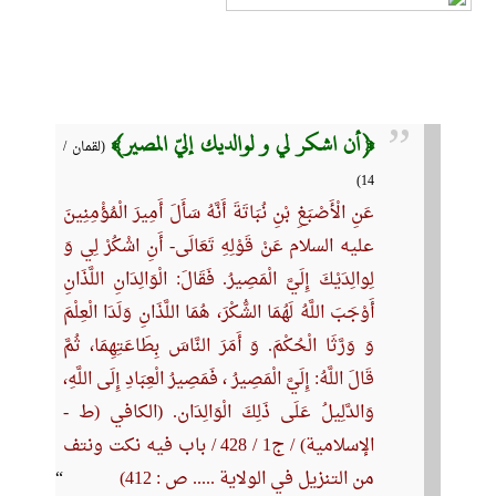
﴿أن اشکر لي و لوالدیك إليّ المصیر﴾
(لقمان /
14)
عَنِ الْأَصْبَغِ بْنِ نُبَاتَةَ أَنَّهُ سَأَلَ أَمِيرَ الْمُؤْمِنِينَ
علیه السلام عَنْ قَوْلِهِ تَعَالَى- أَنِ اشْكُرْ لِي‏ وَ
لِوالِدَيْكَ‏ إِلَيَّ الْمَصِيرُ. فَقَالَ: الْوَالِدَانِ اللَّذَانِ
أَوْجَبَ اللَّهُ لَهُمَا الشُّكْرَ، هُمَا اللَّذَانِ وَلَدَا الْعِلْمَ
وَ وَرَّثَا الْحُكْمَ. وَ أَمَرَ النَّاسَ بِطَاعَتِهِمَا، ثُمَّ
قَالَ اللَّهُ‏: إِلَيَّ الْمَصِيرُ ، فَمَصِيرُ الْعِبَادِ إِلَى اللَّهِ،
وَالدَّلِيلُ عَلَى ذَلِكَ الْوَالِدَان‏. (الكافي (ط -
الإسلامية) / ج‏1 / 428 / باب فيه نكت ونتف
من التنزيل في الولاية ..... ص : 412)