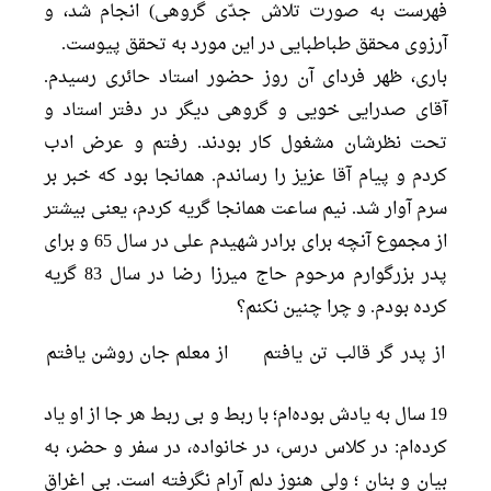
فهرست به صورت تلاش جدّی گروهی) انجام شد، و
آرزوی محقق طباطبایی در این مورد به تحقق پیوست.
باری، ظهر فردای آن روز حضور استاد حائری رسیدم.
آقای صدرایی خویی و گروهی دیگر در دفتر استاد و
تحت نظرشان مشغول کار بودند. رفتم و عرض ادب
کردم و پیام آقا عزیز را رساندم. همانجا بود که خبر بر
سرم آوار شد. نیم ساعت همانجا گریه کردم، یعنی بیشتر
از مجموع آنچه برای برادر شهیدم علی در سال 65 و برای
پدر بزرگوارم مرحوم حاج میرزا رضا در سال 83 گریه
کرده بودم. و چرا چنین نکنم؟
از پدر گر قالب تن یافتم
از معلم جان روشن یافتم
19 سال به یادش بوده‌ام؛ با ربط و بی ربط هر جا از او یاد
کرده‌ام: در کلاس درس، در خانواده، در سفر و حضر، به
بیان و بنان ؛ ولی هنوز دلم آرام نگرفته است. بی اغراق