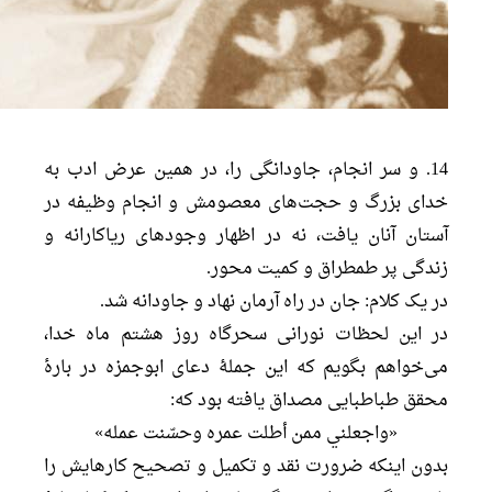
14. و سر انجام، جاودانگی را، در همین عرض ادب به
خدای بزرگ و حجت‌های معصومش و انجام وظیفه در
آستان آنان یافت، نه در اظهار وجود‌های ریاکارانه و
زندگی پر طمطراق و کمیت محور.
در یک کلام: جان در راه آرمان نهاد و جاودانه شد.
در این لحظات نورانی سحرگاه روز هشتم ماه خدا،
می‌خواهم بگویم که این جملۀ دعای ابوجمزه در بارۀ
محقق طباطبایی مصداق یافته بود که:
«واجعلني ممن أطلت عمره وحسّنت عمله»
بدون اینکه ضرورت نقد و تکمیل و تصحیح کارهایش را