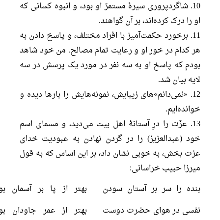
10. شاگردپروری سیرۀ مستمرّ او بود، و انبوه کسانی که
او را درک کرده‌اند، بر آن گواهند.
11. برخورد حکمت‌آمیز با افراد مختلف، و پاسخ دادن به
هر کدام در خور او و رعایت تمام مصالح. من خود شاهد
بودم که پاسخ او به سه نفر در مورد یک پرسش در سه
لایه بیان شد.
12. «نمی‌دانم»‌های زیبایش، نمونه‌هایش را بارها دیده و
خوانده‌ایم.
13. عزّت را درِ آستانۀ اهل بیت می‌دید، و مسمای اسم
خود (عبدالعزیز) را در گردن نهادن به عبودیت خدای
عزت بخش، به خوبی نشان داد، بر این اساس که به قول
میرزا حبیب خراسانی:
بنده را سر بر آستان سودن
بهتر از پا بر آسمان بو
نفسی در هوای حضرت دوست
بهتر از عمر جاودان بو