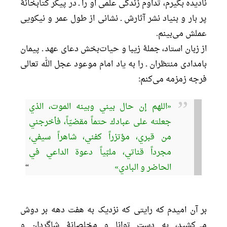
نادیده بگیرم، تداوم زندگی علمی او را ـ در پیکر کتابخانۀ
پر بار و بنیاد نشر آثارش ـ نشانی از طول عمر و نیکویی
عملش می‌بینم.
از زبان استاد، جملۀ زیبا و حیات‌بخش دعای عهد ـ پیمان
بامدادی منتظران ـ را به یاد امام موعود عجل الله تعالی
فرجه زمزمه می‌کنم:
«اللهم إن حال بیني وبینه الموت، الذي
جعلته علی عبادك حتماً مقضیّاً، فأخرجني
من قبري، مؤتزراً کفني، شاهراً سیفي،
مجرداً قناتي، ملبّیاً دعوة الداعي في
الحاضر و البادي»
بر آن امیدم که رایتی که نزدیک به هفت دهه بر دوش
می‌کشید، به دست توانا و مخلصانۀ شاگردان و