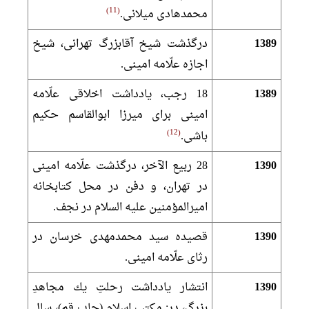
11
محمدهادى ميلانى.
1389
درگذشت شيخ آقابزرگ تهرانى، شيخ
اجازه علّامه امينى.
1389
18 رجب، يادداشت اخلاقى علّامه
امينى براى ميرزا ابوالقاسم حكيم
12
باشى.
1390
28 ربيع الآخر، درگذشت علّامه امينى
در تهران، و دفن در محل كتابخانه
اميرالمؤمنين عليه السلام در نجف.
1390
قصيده سيد محمدمهدى خرسان در
رثاى علّامه امينى.
1390
انتشار يادداشت رحلتِ يك مجاهدِ
بزرگ، در: مكتب اسلام (چاپ قم)، سال