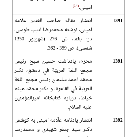
14
امينى.
1391
انتشار مقاله صاحب الغدير علامه
امينى، نوشته محمدرضا اديب طوسى،
در: يغما، ش 276 (شهريور 1350
شمسى)، ص 359 - 362.
1391
محرم، يادداشت حسين سبح رئيس
مجمع اللغة العربيّة في دمشق، دكتر
محمّد احمد سليمان رئيس مجمع اللغة
العربيّة في القاهرة، و دكتر محمّد هيثم
خياط، درباره كتابخانه اميرالمؤمنين
عليه السلام.
1392
انتشار يادنامه علّامه امينى به كوشش
دكتر سيد جعفر شهيدى و محمدرضا