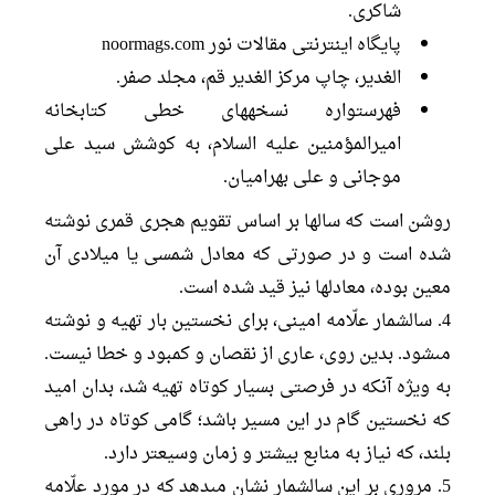
شاكرى.
پايگاه اينترنتى مقالات نور noormags.com
الغدير، چاپ مركز الغدير قم، مجلد صفر.
فهرستواره نسخه‏هاى خطى كتابخانه
اميرالمؤمنين عليه السلام، به كوشش سيد على
موجانى و على بهراميان.
روشن است كه سالها بر اساس تقويم هجرى قمرى نوشته
شده است و در صورتى كه معادل شمسى يا ميلادى آن
معين بوده، معادل‏ها نيز قید شده است.
4. سالشمار علّامه امينى، براى نخستين بار تهيه و نوشته
مى‏شود. بدين روى، عارى از نقصان و كمبود و خطا نيست.
به ويژه آنكه در فرصتى بسيار كوتاه تهيه شد، بدان اميد
كه نخستين گام در اين مسير باشد؛ گامى كوتاه در راهى
بلند، كه نياز به منابع بيشتر و زمان وسيع‏تر دارد.
5. مرورى بر اين سالشمار نشان مى‏دهد كه در مورد علّامه