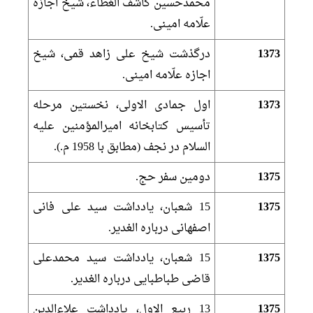
محمدحسين كاشف الغطاء، شيخ اجازه
علّامه امينى.
1373
درگذشت شيخ على زاهد قمى، شيخ
اجازه علّامه امينى.
1373
اول جمادى الاولى، نخستين مرحله
تأسيس كتابخانه اميرالمؤمنين عليه
السلام در نجف (مطابق با 1958 م.).
1375
دومين سفر حج.
1375
15 شعبان، يادداشت سيد على فانى
اصفهانى درباره الغدير.
1375
15 شعبان، يادداشت سيد محمدعلى
قاضى طباطبايى درباره الغدير.
1375
13 ربيع الاول، يادداشت علاءالدين