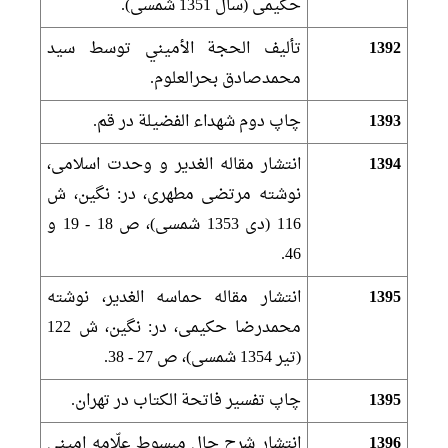
حكيمى (سال 1351 شمسى).
1392
تأليف الحجة الأميني توسط سيد
محمدصادق بحرالعلوم.
1393
چاپ دوم شهداء الفضيلة در قم.
1394
انتشار مقاله الغدير و وحدت اسلامى،
نوشته مرتضى مطهرى، در: نگين، ش
116 (دى 1353 شمسى)، ص 18 - 19 و
46.
1395
انتشار مقاله حماسه الغدير، نوشته
محمدرضا حكيمى، در: نگين، ش 122
(تير 1354 شمسى)، ص 27 - 38.
1395
چاپ تفسير فاتحة الكتاب در تهران.
1396
انتشار شرح حال مبسوط علّامه امينى