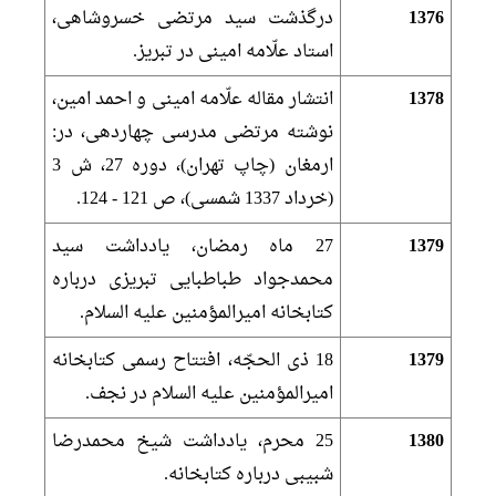
1376
درگذشت سيد مرتضى خسروشاهى،
استاد علّامه امينى در تبريز.
1378
انتشار مقاله علّامه امينى و احمد امين،
نوشته مرتضى مدرسى چهاردهى، در:
ارمغان (چاپ تهران)، دوره 27، ش 3
(خرداد 1337 شمسى)، ص 121 - 124.
1379
27 ماه رمضان، يادداشت سيد
محمدجواد طباطبايى تبريزى درباره
كتابخانه اميرالمؤمنين عليه السلام.
1379
18 ذى الحجّه، افتتاح رسمى كتابخانه
اميرالمؤمنين عليه السلام در نجف.
1380
25 محرم، يادداشت شيخ محمدرضا
شبيبى درباره كتابخانه.