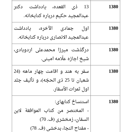
1380
13 ذى القعده، يادداشت دكتر
عبدالمجيد حكيم درباره كتابخانه.
1380
اول جمادى الآخره، يادداشت
عبدالمجيد الانصارى درباره كتابخانه.
1380
درگذشت ميرزا محمدعلى اردوبادى،
شيخ اجازه علّامه امينى.
1380
سفر به هند و اقامت چهار ماهه (24
شعبان تا 25 ذى الحجّه)، و تأليف جلد
اول ثمرات الأسفار.
1380
استنساخ كتابهاى:
- المختصر من كتاب الموافقة لابن
السمّان، زمخشرى (ف. 70)
- مفتاح النجا، بدخشى (ف. 78)