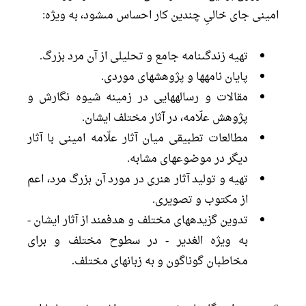
امينى جاى خالىِ چندين كار احساس مى‏شود، به ويژه:
تهيه زندگى‏نامه جامع و تحليلى از آن مرد بزرگ.
پايان نامه‏ها و پژوهش‏هاى موردى.
مقالات و رساله‏هايى در زمينه شيوه نگارش و
پژوهش علّامه، در آثار مختلف ايشان.
مطالعات تطبيقى ميان آثار علّامه امينى با آثار
ديگر در موضوع‏هاى مشابه.
تهيه و توليد آثار هنرى در مورد آن بزرگ مرد، اعم
از مكتوب و تصويرى.
تدوين گزيده‏هاى مختلف و هدفمند از آثار ايشان -
به ويژه الغدير - در سطوح مختلف و براى
مخاطبان گوناگون و به زبان‏هاى مختلف.