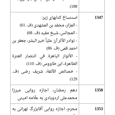
188)
1347
استنساخ كتاب‏هاى زير:
- المزار، محمّد بن المشهدى (ف. 61)
- المجالس، شيخ مفيد (ف. 68)
- نوادر الأثر أنّ عليّاً خير البشر، جعفر بن
احمد قمى (ف. 86)
- الأنوار الباهرة في انتصار العترة
الطاهرة، ابن طاووس (ف. 110)
- خصائص الأئمّة، شريف رضى (ف.
129)
1350
دهم رمضان، اجازه روايى ميرزا
محمدعلى اردوبادى به علّامه امينى‏
1353
محرم، اجازه روايى آقابزرگ تهرانى به