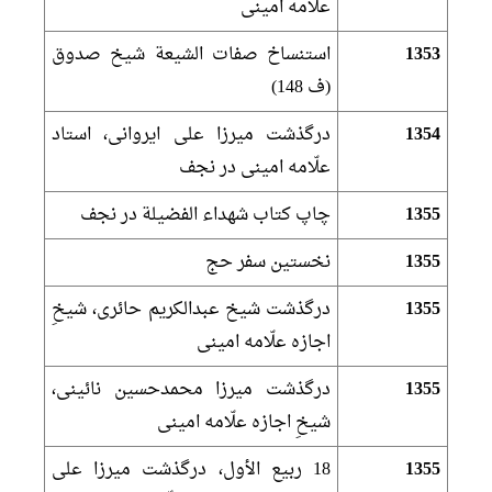
علّامه امينى‏
1353
استنساخ صفات الشيعة شيخ صدوق
(ف 148)
1354
درگذشت ميرزا على ايروانى، استاد
علّامه امينى در نجف‏
1355
چاپ كتاب شهداء الفضيلة در نجف‏
1355
نخستين سفر حج‏
1355
درگذشت شيخ عبدالكريم حائرى، شيخِ
اجازه علّامه امينى‏
1355
درگذشت ميرزا محمدحسين نائينى،
شيخِ اجازه علّامه امينى‏
1355
18 ربيع الأول، درگذشت ميرزا على