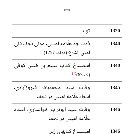
***
1320
تولد
1340
فوت جد علّامه امينى، مولى نجف قلى
امين الشرع (تولد: 1257)
1340
استنساخ كتاب سليم بن قیس كوفى
1
(ف 63)
1345
وفات سيد محمدباقر فيروزآبادى،
استاد علّامه امينى در نجف‏
1346
وفات سيد ابوتراب خوانسارى، استاد
علّامه امينى در نجف‏
1346
استنساخ كتاب‏هاى زير: