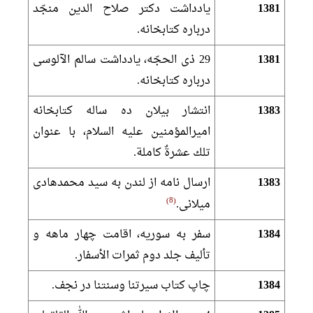
1381
يادداشت دكتر صلاح الدين منجّد
درباره كتابخانه.
1381
29 ذى الحجّه، يادداشت سالم الآلوسى
درباره كتابخانه.
1383
انتشار بيلان ده ساله كتابخانه
اميرالمؤمنين عليه السلام، با عنوان
تلك عشرةٌ كاملة.
1383
ارسال نامه از لندن به سيد محمدهادى
8
ميلانى.
1384
سفر به سوريه، اقامت چهار ماهه و
تأليف جلد دوم ثمرات الأسفار.
1384
چاپ كتاب سيرتنا وسنتنا در نجف.