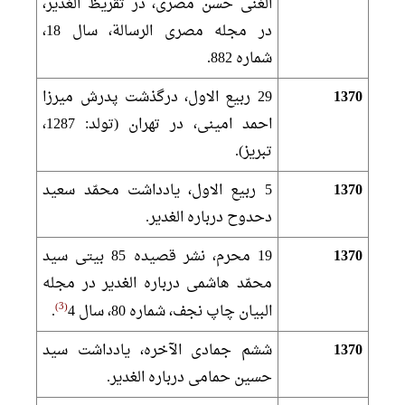
الغنى حسن مصرى، در تقريظ الغدير،
در مجله مصرى الرسالة، سال 18،
شماره 882.
1370
29 ربيع الاول، درگذشت پدرش ميرزا
احمد امينى، در تهران (تولد: 1287،
تبريز).
1370
5 ربيع الاول، يادداشت محمّد سعيد
دحدوح درباره الغدير.
1370
19 محرم، نشر قصيده 85 بيتى سيد
محمّد هاشمى درباره الغدير در مجله
3
البيان چاپ نجف، شماره 80، سال 4
.
1370
ششم جمادى الآخره، يادداشت سيد
حسين حمامى درباره الغدير.