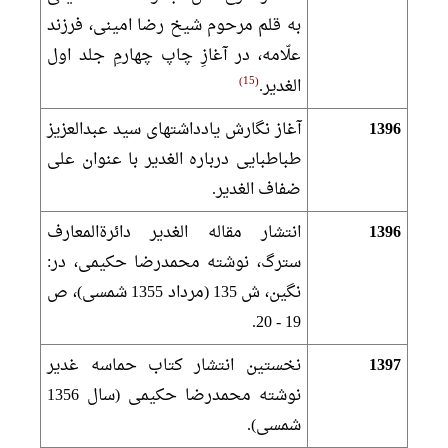
به قلم مرحوم شيخ رضا امينى، فرزند
علّامه، در آغازِ چاپ چهارمِ جلد اول
15
الغدير.
1396
آغاز نگارش يادداشت‏هاى سيد عبدالعزيز
طباطبايى درباره الغدير با عنوان على‏
ضفاف الغدير.
1396
انتشار مقاله الغدير دائرةالمعارف
سترگ، نوشته محمدرضا حكيمى، در:
نگين، ش 135 (مرداد 1355 شمسى)، ص
19 - 20.
1397
نخستين انتشار كتاب حماسه غدير
نوشته محمدرضا حكيمى (سال 1356
شمسى).