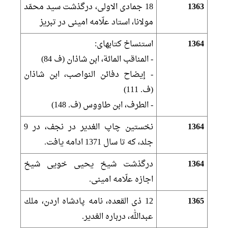
1363
18 جمادى الاولى، درگذشت سيد محمّد
مولانا، استاد علّامه امينى در تبريز
1364
استنساخ كتاب‏هاى:
- المناقب المائة، ابن شاذان (ف 84)
- إيضاح دفائن النواصب، ابن شاذان
(ف. 111)
- الطرف، ابن طاووس (ف. 148)
1364
نخستين چاپ الغدير در نجف، در 9
جلد، كه تا سال 1371 ادامه يافت.
1364
درگذشت شيخ يحيى خويى شيخ
اجازه علّامه امينى.
1365
12 ذى القعده، نامه پادشاه اردن، ملك
عبدالله، درباره الغدير.