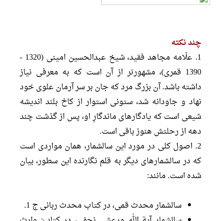
چند نكته‏
1. علّامه مجاهد فقید، شيخ عبدالحسين امينى (1320 -
1390 قمرى)، مشهورتر از آن است كه به معرفى نياز
داشته باشد. آن بزرگ مرد كه جان بر سر آرمان علوى خود
نهاد و جاودانه شد، ستونى استوار از كاخ بلند انديشه
شيعى است كه يادگارهاى ماندگارِ او، پس از گذشت چند
دهه از رحلتش هنوز باقى است.
2. اصول كلى در مورد اين سالشمار، همان مواردى است
كه در سالشمارهاى ديگر به قلم نگارنده اين سطور، بيان
شده است. مانند:
سالشمار محدث قمى، در كتاب محدث ربانى ج 1.
سالشمار آية الله مرعشى نجفى، در كتاب: وارث