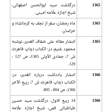
1365
درگذشت سيد ابوالحسن اصفهانى،
شيخ اجازه علّامه امينى.
1365
ماه رمضان، سفر از نجف به كرمانشاه و
خراسان.
1365
انتشار مقاله على‏ ضفاف الغدير، نوشته
محمود غنيم، در: الكتاب (چاپ قاهره)،
ش 7، جمادى الأولى 1365، ص 127 -
129.
1366
انتشار يادداشت درباره الغدير، در:
الكتاب (چاپ قاهره)، ش 7، ربيع الآخر
1366، ص 804 - 805.
1366
14 ربيع الاول، درگذشت سيد حسين
طباطبائى قمى، شيخ اجازه علّامه