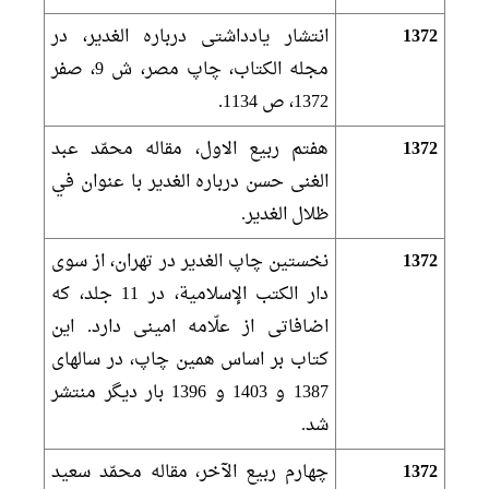
1372
انتشار يادداشتى درباره الغدير، در
مجله الكتاب، چاپ مصر، ش 9، صفر
1372، ص 1134.
1372
هفتم ربيع الاول، مقاله محمّد عبد
الغنى حسن درباره الغدير با عنوان في
ظلال الغدير.
1372
نخستين چاپ الغدير در تهران، از سوى
دار الكتب الإسلامية، در 11 جلد، كه
اضافاتى از علّامه امينى دارد. اين
كتاب بر اساس همين چاپ، در سال‏هاى
1387 و 1403 و 1396 بار ديگر منتشر
شد.
1372
چهارم ربيع الآخر، مقاله محمّد سعيد