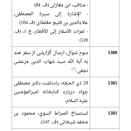
- مناقب، ابن مغازلى (ف. 84)
- الإشارة إلى‏ سيرة المصطفى،
علاءالدين بن قليچ مغلطاى (ف 104)
- ثمرات الأسفار إلى الأقطار، ج 1، (ف.
120)
1380
سوم شوال، ارسال گزارشى از سفر هند
به آية الله سيد شهاب الدين مرعشى
7
نجفى.
1381
29 ذى الحجّه، يادداشت دكتر مصطفى
جواد درباره كتابخانه اميرالمؤمنين
عليه السلام.
1381
استنساخ الصراط السويّ، محمود بن
محمّد شيخانى (ف. 147).