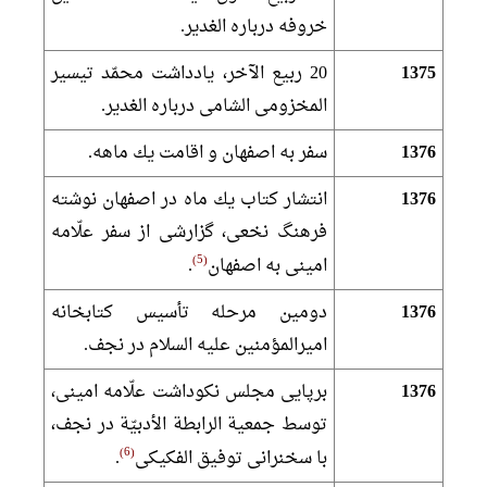
خروفه درباره الغدير.
1375
20 ربيع الآخر، يادداشت محمّد تيسير
المخزومى الشامى درباره الغدير.
1376
سفر به اصفهان و اقامت يك ماهه.
1376
انتشار كتاب يك ماه در اصفهان نوشته
فرهنگ نخعى، گزارشى از سفر علّامه
5
امينى به اصفهان
.
1376
دومين مرحله تأسيس كتابخانه
اميرالمؤمنين عليه السلام در نجف.
1376
برپايى مجلس نكوداشت علّامه امينى،
توسط جمعية الرابطة الأدبيّة در نجف،
6
با سخنرانى توفيق الفكيكى
.