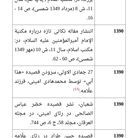
11، ش 8 (مرداد 1349 شمسى)، ص 14 -
16.
1390
انتشار مقاله نكاتى تازه درباره مكتبة
الإمام أميرالمؤمنين عليه السلام، در:
مكتب اسلام، سال 11، ش 10 (مهر 1349
شمسى)، ص 60 - 62.
1390
27 جمادى الاولى، سرودن قصيده «هذا
أبي» توسط محمدهادى امينى، فرزند
13
علّامه.
1390
شعبان، نشر قصيده خضر عباس
الصالحى در رثاى امينى، در مجله
العرفان، مجلد 58، ج 6، ص 744.
1390
قصيده حسن طراد در رثاى علّامه