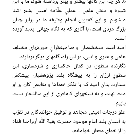
6. هر چه اين گام‏ها بيشتر و بهتر برداشته شود، ما با اين
شيوه و منش علمى - عملىِ علّامه امينى بشتر آشنا
مى‏شويم. و اين كمترين انجام وظيفه ما در برابر چنان
بزرگ مردى است، با آثارى كه به نگاه جهانى پديد آورده
است.
اميد است متخصّصان و صاحب‏نظرانِ حوزه‏هاى مختلفِ
علمى و هنرى و ادبى، در اين راه، گام‏هاى ديگر بردارند.
نگارنده سطور، در كمال خاكسارى و شرمسارى، اين
سطورِ لرزان را به پيشگاه بلند پژوهشيان پيشكش
مى‏دارد، بدان اميد كه با تذكر خطاها و نقايص كار، بر او
منت نهند، و به نسخه‏هاى كاملترى از اين سالشمار دست
يابيم.
علوّ درجات امينى مجاهد و توفيق خوانندگان در تقرّب
به آستان بلند امام موعود حضرت بقیة الله أرواحنا فداه
را از خداى متعال خواهانم.