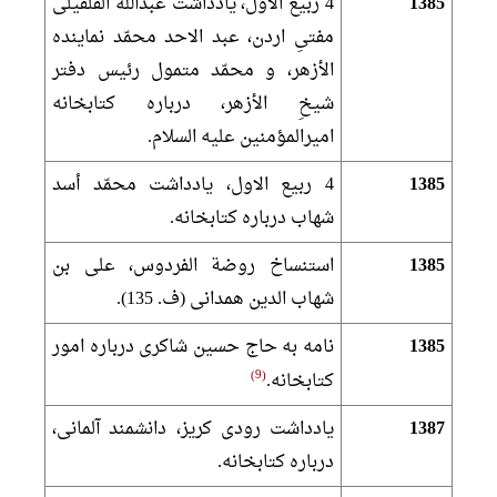
1385
4 ربيع الاول، يادداشت عبدالله القلقیلى
مفتىِ اردن، عبد الاحد محمّد نماينده
الأزهر، و محمّد متمول رئيس دفتر
شيخِ الأزهر، درباره كتابخانه
اميرالمؤمنين عليه السلام.
1385
4 ربيع الاول، يادداشت محمّد أسد
شهاب درباره كتابخانه.
1385
استنساخ روضة الفردوس، على بن
شهاب الدين همدانى (ف. 135).
1385
نامه به حاج حسين شاكرى درباره امور
9
كتابخانه.
1387
يادداشت رودى كريز، دانشمند آلمانى،
درباره كتابخانه.