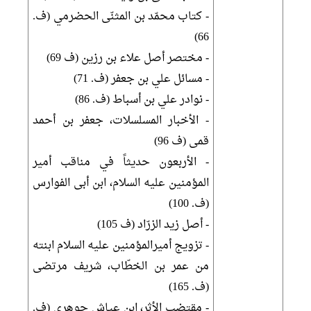
- كتاب محمّد بن المثنّى الحضرمي (ف.
66)
- مختصر أصل علاء بن رزين (ف 69)
- مسائل علي بن جعفر (ف. 71)
- نوادر علي بن أسباط (ف. 86)
- الأخبار المسلسلات، جعفر بن أحمد
قمى (ف 96)
- الأربعون حديثاً في مناقب أمير
المؤمنين عليه السلام، ابن أبى الفوارس
(ف. 100)
- أصل زيد الزرّاد (ف 105)
- تزويج أميرالمؤمنين عليه السلام ابنته
من عمر بن الخطّاب، شريف مرتضى
(ف. 165)
- مقتضب الأثر، ابن عياش جوهرى (ف.