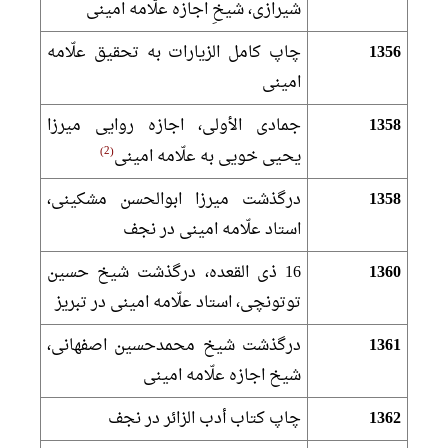
شيرازى، شيخِ اجازه علّامه امينى‏
1356
چاپ كامل الزيارات به تحقیق علّامه
امينى‏
1358
جمادى الأولى، اجازه روايى ميرزا
2
يحيى خويى به علّامه امينى
1358
درگذشت ميرزا ابوالحسن مشكينى،
استاد علّامه امينى در نجف‏
1360
16 ذى القعده، درگذشت شيخ حسين
توتونچى، استاد علّامه امينى در تبريز
1361
درگذشت شيخ محمدحسين اصفهانى،
شيخ اجازه علّامه امينى‏
1362
چاپ كتاب أدب الزائر در نجف‏