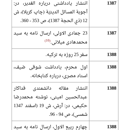
1387
انتشار يادداشتى درباره الغدير، در:
أجوبة المسائل الدينيّة (چاپ كربلا)، ش
12 (ذي الحجة 1387)، ص 353 - 360.
1387
23 جمادى الاولى، ارسال نامه به سيد
10
محمدهادى ميلانى.
1388
سفر 25 روزه به تركيه.
1388
اول محرم، يادداشت شوقى ضيف،
استاد مصرى، درباره كتابخانه.
1388
انتشار مقاله دانشمندى فداكار
عبدالحسين امينى، نوشته محمدرضا
حكيمى، در: آرش، ش 19 (اسفند 1347
شمسى)، ص 94 - 96.
1388
چهارم ربيع الاول، ارسال نامه به سيد