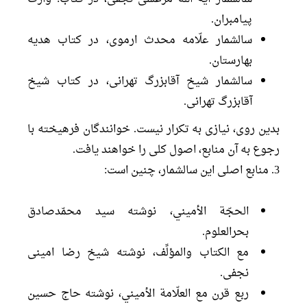
پيامبران.
سالشمار علّامه محدث ارموى، در كتاب هديه
بهارستان.
سالشمار شيخ آقابزرگ تهرانى، در كتاب شيخ
آقابزرگ تهرانى.
بدين روى، نيازى به تكرار نيست. خوانندگان فرهيخته با
رجوع به آن منابع، اصول كلى را خواهند يافت.
3. منابع اصلى اين سالشمار، چنين است:
الحجّة الأميني، نوشته سيد محمّدصادق
بحرالعلوم.
مع الكتاب والمؤلِّف، نوشته شيخ رضا امينى
نجفى.
ربع قرن مع العلّامة الأميني، نوشته حاج حسين