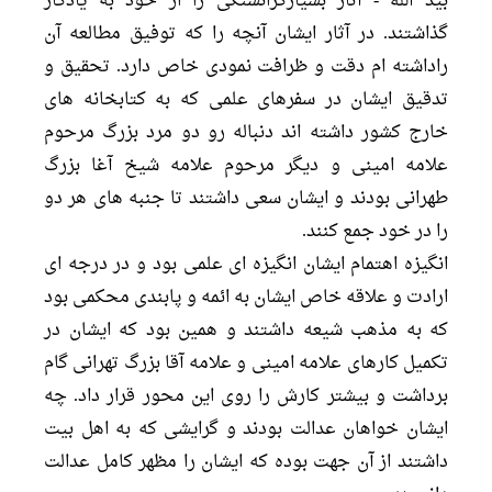
بيد الله - آثار بسيارگرانسنگى را از خود به يادگار
گذاشتند. در آثار ايشان آنچه را كه توفيق مطالعه آن
راداشته ام دقت و ظرافت نمودى خاص دارد. تحقيق و
تدقيق ايشان در سفرهاى علمى كه به كتابخانه هاى
خارج كشور داشته اند دنباله رو دو مرد بزرگ مرحوم
علامه امينى و ديگر مرحوم علامه شيخ آغا بزرگ
طهرانى بودند و ايشان سعى داشتند تا جنبه هاى هر دو
را در خود جمع كنند.
انگيزه اهتمام ايشان انگيزه اى علمى بود و در درجه اى
ارادت و علاقه خاص ايشان به ائمه و پابندى محكمى بود
كه به مذهب شيعه داشتند و همين بود كه ايشان در
تكميل كارهاى علامه امينى و علامه آقا بزرگ تهرانى گام
برداشت و بيشتر كارش را روى اين محور قرار داد. چه
ايشان خواهان عدالت بودند و گرايشى كه به اهل بيت
داشتند از آن جهت بوده كه ايشان را مظهر كامل عدالت