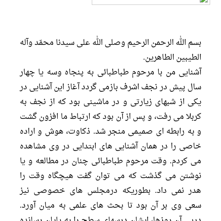
بسم الله الرحمن الرحيم وصلى الله على سيدنا محمّد وآله
الطيبين الطاهرين.
آشنايى من با مرحوم طباطبائى به پنجاه وسه يا چهار
سال پيش در نجف اشرف بازمى گردد آغاز اين آشنايى در
يكى از شبهاى زيارتى و در ماشينى بود كه از نجف به
كربلا مى رفت، و پس از آن بود كه ارتباط ما افزون گشت
و به رابطه اى صميمى منجر شد. ذكاوت، هوش و اراده
خاصى را در همان آشنايى هاى ابتدايى در وى مشاهده
مى كردم. وقت مرحوم طباطبائى چنان در مطالعه و يا
نوشتن مى گذشت كه مى توان گفت هيچگاه وقت را
هدر نمى داد. بطوريكه درمجلس هاى خصوصى نيز
سعى وى بر آن بود تا بحث هاى علمى به ميان آورد.
درپى آن روزها، ايشان درسهاى سطح را به پايان رسانده