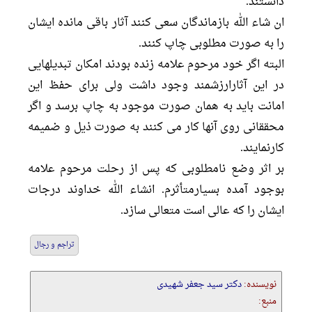
دانستند.
ان شاء الله بازماندگان سعى كنند آثار باقى مانده ايشان
را به صورت مطلوبى چاپ كنند.
البته اگر خود مرحوم علامه زنده بودند امكان تبديلهايى
در اين آثارارزشمند وجود داشت ولى براى حفظ اين
امانت بايد به همان صورت موجود به چاپ برسد و اگر
محققانى روى آنها كار مى كنند به صورت ذيل و ضميمه
كارنمايند.
بر اثر وضع نامطلوبى كه پس از رحلت مرحوم علامه
بوجود آمده بسيارمتأثرم. انشاء الله خداوند درجات
ايشان را كه عالى است متعالى سازد.
تراجم و رجال
نویسنده:
دکتر سید جعفر شهیدی
منبع: