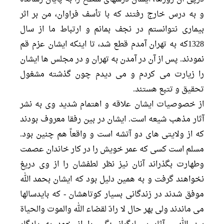
و به درس خارج رفتند كه با تأسف فراوان، من بر اثر
بيمارى نتوانستم در نجف بمانم و ارتباط ما از سال
1328كه به تهران آمدم قطع شد، تا اينكه ايشان عزم قم
نمودند. پس از آن در آمدن به تهران و در مجلس ها ايشان
را زيارت مى كردم و مى ديدم چون گذشته مشغول
تحقيق و تتبع هستند.
از خصوصيات ايشان علاقه و اهتمام شديد وى به نشر
آثار مذهب شيعه است. ايشان در بين رفقا معروف بودند
كه از ولايتى هاى دو آتشه است و واقعاً هم چنين بود.
مسلم است كسى كه عمر خويش را در كار خاندان عصمت
وطهارت بگذراند آنان نيز نظر لطفشان را از وى دريغ
نخواهند گرفت و به همين دليل بود كه ايشان بحمد الله
موفق شدند در زندگانى بسيار كوتاهشان - كه بايدسالها
مى ماندند ولى بهر حال لا رادّ لقضاء الله والموت والحياة